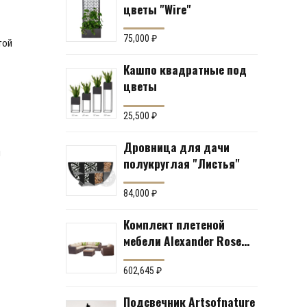
цветы "Wire"
75,000
₽
той
Кашпо квадратные под
цветы
25,500
₽
Дровница для дачи
и
полукруглая "Листья"
84,000
₽
Комплект плетеной
мебели Alexander Rose
№43 (мебельная группа
для гостиной или
602,645
₽
террасы)
Подсвечник Artsofnature