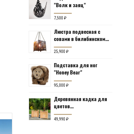
"Волк и заяц"
7,500
₽
Люстра подвесная с
совами в билибинском
стиле
25,900
₽
Подставка для ног
"Honey Bear"
95,000
₽
Деревянная кадка для
цветов
«Южноамериканский
тик» Производство:
49,990
₽
Англия