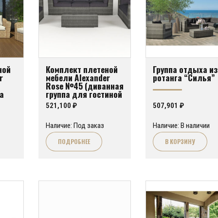
ной
Комплект плетеной
Группа отдыха из
r
мебели Alexander
ротанга “Силья”
Rose №45 (диванная
а
группа для гостиной
и террасы)
521,100
₽
507,901
₽
)
Наличие: Под заказ
Наличие: В наличии
ПОДРОБНЕЕ
В КОРЗИНУ