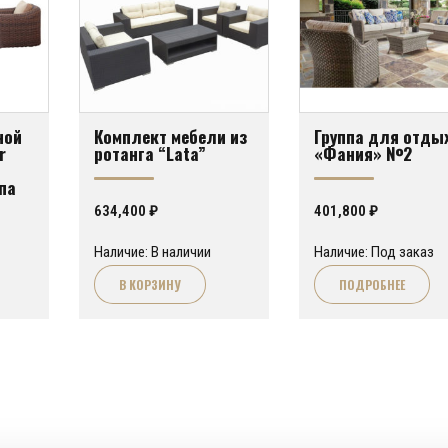
ной
Комплект мебели из
Группа для отды
r
ротанга “Lata”
«Фания» №2
па
ли
634,400
₽
401,800
₽
Наличие: В наличии
Наличие: Под заказ
В КОРЗИНУ
ПОДРОБНЕЕ