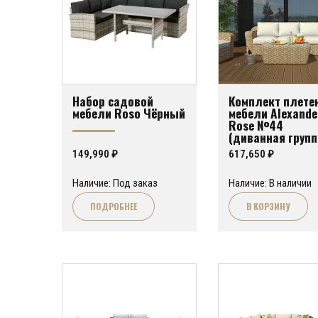
Набор садовой
Комплект плете
мебели Roso Чёрный
мебели Alexande
Rose №44
(диванная групп
для гостиной и
149,990
₽
617,650
₽
обеденной зоны
Наличие: Под заказ
Наличие: В наличии
ПОДРОБНЕЕ
В КОРЗИНУ