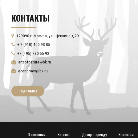
КОНТАКТЫ
129090 г. Москва, ул. Щепкина д.29
+ 7 (910) 400-93-85
+7 (495) 730-55-92
artsofnature@bk.ru
economov@bk.ru
ПОДРОБНЕЕ
О компании
Каталог
Декор в аренду
Клиентам