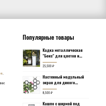
Популярные товары
Кадка металлическая
"Бокс" для цветов и
кустов (6 вариантов)
25,500
₽
ее
.
Настенный модульный
экран для дикого
 вас
винограда "Коллекция
Соты"
8,500
₽
Кашпо с ширмой под