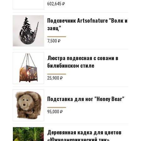
602,645
₽
террасы)
Подсвечник Artsofnature "Волк и
заяц"
7,500
₽
Люстра подвесная с совами в
билибинском стиле
25,900
₽
Подставка для ног "Honey Bear"
95,000
₽
Деревянная кадка для цветов
«Южноамериканский тик»