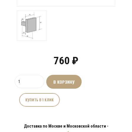
760
₽
Количество
В КОРЗИНУ
товара
Ручка
мебельная
КУПИТЬ В 1 КЛИК
DZ-
1422
Доставка по Москве и Московской области -