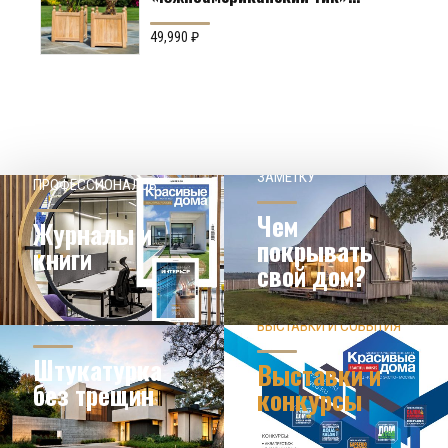
Производство: Англия
49,990
₽
НАШЕМУ КЛИЕНТ НА
СОВЕТЫ
ЗАМЕТКУ
ПРОФЕССИОНАЛОВ
Чем
Журналы и
покрывать
книги
свой дом?
ЗНАЕТЕ ЛИ ВЫ?
ВЫСТАВКИ И СОБЫТИЯ
НОВОСТИ ИЗ МИРА
ДИЗАЙНА
УЗНАТЬ БОЛЬШЕ
Штукатурка
Выставки и
без трещин
конкурсы