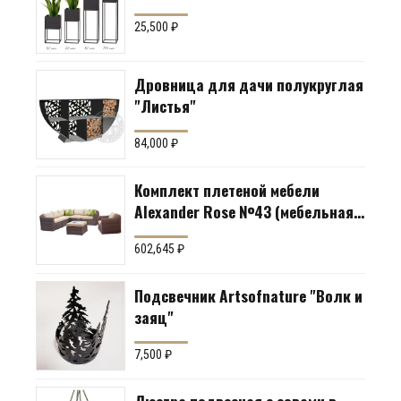
25,500
₽
Дровница для дачи полукруглая
"Листья"
84,000
₽
Комплект плетеной мебели
Alexander Rose №43 (мебельная
группа для гостиной или
602,645
₽
террасы)
Подсвечник Artsofnature "Волк и
заяц"
7,500
₽