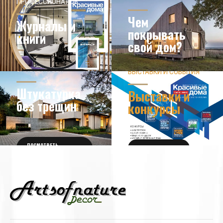
ПРОФЕССИОНАЛОВ
Чем
Журналы и
покрывать
книги
свой дом?
ЗНАЕТЕ ЛИ ВЫ?
ВЫСТАВКИ И СОБЫТИЯ
НОВОСТИ ИЗ МИРА
ДИЗАЙНА
УЗНАТЬ БОЛЬШЕ
Штукатурка
Выставки и
без трещин
конкурсы
ПОСМОТРЕТЬ
ПОЛУЧИТЬ БИЛЕТ
ПОДРОБНОСТИ