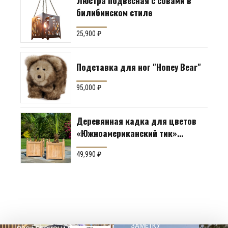
Люстра подвесная с совами в
билибинском стиле
25,900
₽
Подставка для ног "Honey Bear"
95,000
₽
Деревянная кадка для цветов
«Южноамериканский тик»
Производство: Англия
49,990
₽
НАШЕМУ КЛИЕНТ НА
СОВЕТЫ
ЗАМЕТКУ