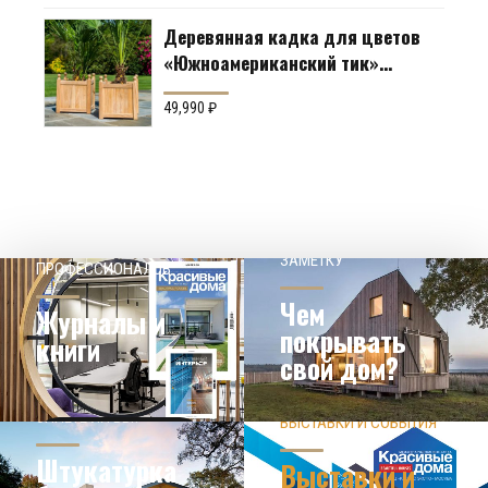
Деревянная кадка для цветов
«Южноамериканский тик»
Производство: Англия
49,990
₽
НАШЕМУ КЛИЕНТ НА
СОВЕТЫ
ЗАМЕТКУ
ПРОФЕССИОНАЛОВ
Чем
Журналы и
покрывать
книги
свой дом?
ЗНАЕТЕ ЛИ ВЫ?
ВЫСТАВКИ И СОБЫТИЯ
НОВОСТИ ИЗ МИРА
ДИЗАЙНА
УЗНАТЬ БОЛЬШЕ
Штукатурка
Выставки и