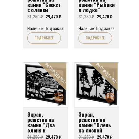
камин “Сюжет
камин “Рыбаки
с оленем”
в лодке”
Первоначальная
Текущая
Первоначальная
Текущая
31,250
₽
29,470
₽
31,250
₽
29,470
₽
цена
цена:
цена
цена:
Наличие: Под заказ
Наличие: Под заказ
составляла
29,470 ₽.
составляла
29,470 ₽.
ПОДРОБНЕЕ
ПОДРОБНЕЕ
31,250 ₽.
31,250 ₽.
РАСПРОДАЖА!
РАСПРОДАЖА!
Экран,
Экран,
решетка на
решетка на
камин “Два
камин “Олень
оленя и
на лесной
домик”
опушке”
Первоначальная
Текущая
Первоначальная
Текущая
31,250
₽
29,470
₽
31,250
₽
29,470
₽