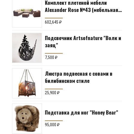
Комплект плетеной мебели
Alexander Rose №43 (мебельная
группа для гостиной или
602,645
₽
террасы)
Подсвечник Artsofnature "Волк и
заяц"
7,500
₽
Люстра подвесная с совами в
билибинском стиле
25,900
₽
Подставка для ног "Honey Bear"
95,000
₽