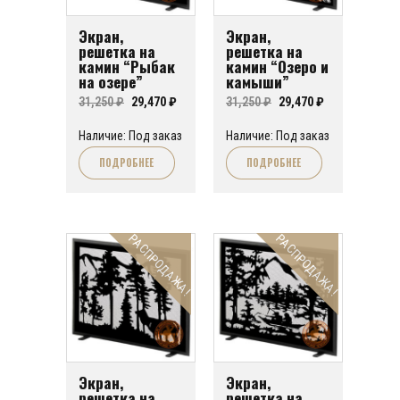
Экран,
Экран,
решетка на
решетка на
камин “Рыбак
камин “Озеро и
на озере”
камыши”
Первоначальная
Текущая
Первоначальная
Текущая
31,250
₽
29,470
₽
31,250
₽
29,470
₽
цена
цена:
цена
цена:
Наличие: Под заказ
Наличие: Под заказ
составляла
29,470 ₽.
составляла
29,470 ₽.
ПОДРОБНЕЕ
ПОДРОБНЕЕ
31,250 ₽.
31,250 ₽.
РАСПРОДАЖА!
РАСПРОДАЖА!
Экран,
Экран,
решетка на
решетка на