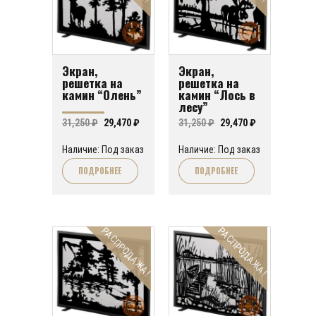
Экран,
Экран,
решетка на
решетка на
камин “Олень”
камин “Лось в
лесу”
Первоначальная
Текущая
Первоначальная
Текущая
31,250
₽
29,470
₽
31,250
₽
29,470
₽
цена
цена:
цена
цена:
Наличие: Под заказ
Наличие: Под заказ
составляла
29,470 ₽.
составляла
29,470 ₽.
ПОДРОБНЕЕ
ПОДРОБНЕЕ
31,250 ₽.
31,250 ₽.
РАСПРОДАЖА!
РАСПРОДАЖА!