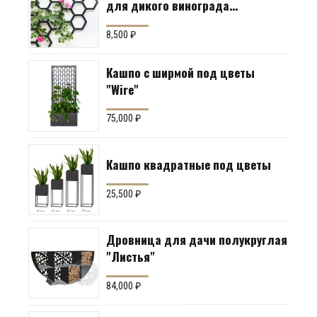
для дикого винограда
"Коллекция Соты"
8,500
₽
Кашпо с ширмой под цветы
"Wire"
75,000
₽
Кашпо квадратные под цветы
25,500
₽
Дровница для дачи полукруглая
"Листья"
84,000
₽