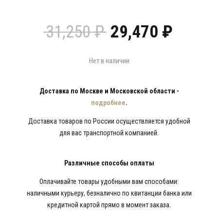
Первоначальн
Текущ
31,250
₽
29,470
₽
цена
цена:
составляла
29,470
31,250 ₽.
Нет в наличии
Доставка по Москве и Московской области -
подробнее
.
Доставка товаров по России осуществляется удобной
для вас транспортной компанией.
Различные способы оплаты
Оплачивайте товары удобными вам способами:
наличными курьеру, безналично по квитанции банка или
кредитной картой прямо в момент заказа.