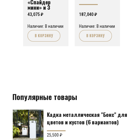
«Спайдер
мини» и 3
стула
43,075
₽
187,040
₽
«Самурай»
Наличие: В наличии
Наличие: В наличии
В КОРЗИНУ
В КОРЗИНУ
Популярные товары
Кадка металлическая "Бокс" для
цветов и кустов (6 вариантов)
25,500
₽