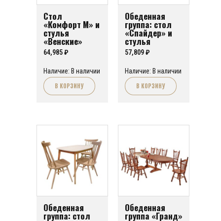
Стол
Обеденная
«Комфорт М» и
группа: стол
стулья
«Спайдер» и
«Венские»
стулья
«Конкорд»
64,985
₽
57,809
₽
Наличие: В наличии
Наличие: В наличии
В КОРЗИНУ
В КОРЗИНУ
Обеденная
Обеденная
группа: стол
группа «Гранд»