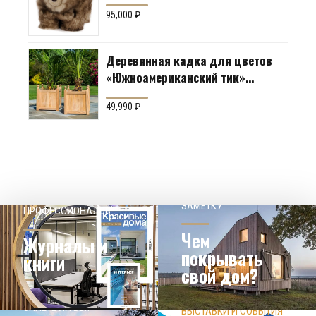
95,000
₽
Деревянная кадка для цветов
«Южноамериканский тик»
Производство: Англия
49,990
₽
НАШЕМУ КЛИЕНТ НА
СОВЕТЫ
ЗАМЕТКУ
ПРОФЕССИОНАЛОВ
Чем
Журналы и
покрывать
книги
свой дом?
ЗНАЕТЕ ЛИ ВЫ?
ВЫСТАВКИ И СОБЫТИЯ