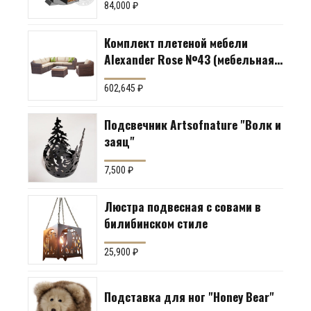
84,000
₽
Комплект плетеной мебели
Alexander Rose №43 (мебельная
группа для гостиной или
602,645
₽
террасы)
Подсвечник Artsofnature "Волк и
заяц"
7,500
₽
Люстра подвесная с совами в
билибинском стиле
25,900
₽
Подставка для ног "Honey Bear"