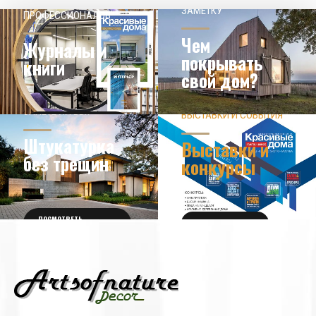
ЗАМЕТКУ
ПРОФЕССИОНАЛОВ
Чем
Журналы и
покрывать
книги
свой дом?
ЗНАЕТЕ ЛИ ВЫ?
ВЫСТАВКИ И СОБЫТИЯ
НОВОСТИ ИЗ МИРА
ДИЗАЙНА
УЗНАТЬ БОЛЬШЕ
Штукатурка
Выставки и
без трещин
конкурсы
ПОСМОТРЕТЬ
ПОЛУЧИТЬ БИЛЕТ
ПОДРОБНОСТИ