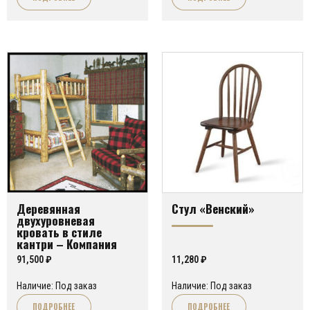
Деревянная
Стул «Венский»
двухуровневая
кровать в стиле
кантри – Компания
Artsofnature Decor &
91,500
₽
11,280
₽
Style
Наличие: Под заказ
Наличие: Под заказ
ПОДРОБНЕЕ
ПОДРОБНЕЕ